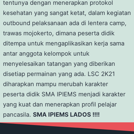
tentunya dengan menerapkan protokol
kesehatan yang sangat ketat, dalam kegiatan
outbound pelaksanaan ada di lentera camp,
trawas mojokerto, dimana peserta didik
ditempa untuk mengaplikasikan kerja sama
antar anggota kelompok untuk
menyelesaikan tatangan yang diberikan
disetiap permainan yang ada. LSC 2K21
diharapkan mampu merubah karakter
peserta didik SMA IPIEMS menjadi karakter
yang kuat dan menerapkan profil pelajar
pancasila.
SMA IPIEMS LADOS !!!!