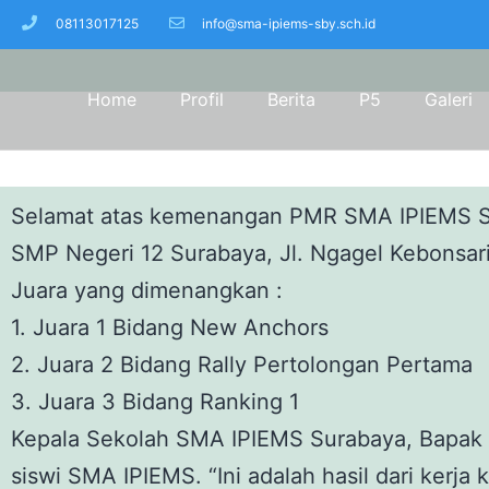
08113017125
info@sma-ipiems-sby.sch.id
Home
Profil
Berita
P5
Galeri
Selamat atas kemenangan PMR SMA IPIEMS Su
SMP Negeri 12 Surabaya, Jl. Ngagel Kebonsar
Juara yang dimenangkan :
1. Juara 1 Bidang New Anchors
2. Juara 2 Bidang Rally Pertolongan Pertama
3. Juara 3 Bidang Ranking 1
Kepala Sekolah SMA IPIEMS Surabaya, Bapak S
siswi SMA IPIEMS. “Ini adalah hasil dari kerja