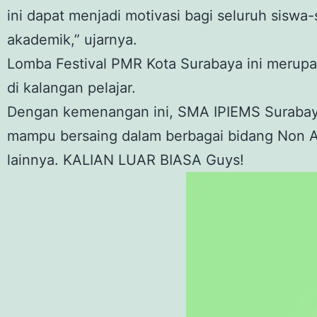
ini dapat menjadi motivasi bagi seluruh siswa-
akademik,” ujarnya.
Lomba Festival PMR Kota Surabaya ini merup
di kalangan pelajar.
Dengan kemenangan ini, SMA IPIEMS Surabaya
mampu bersaing dalam berbagai bidang Non Aka
lainnya. KALIAN LUAR BIASA Guys!