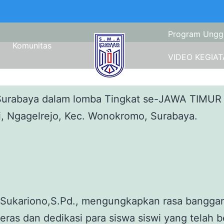
Program Ungg
Komunitas
VIDEO KEGIA
rabaya dalam lomba Tingkat se-JAWA TIMUR p
i, Ngagelrejo, Kec. Wonokromo, Surabaya.
ukariono,S.Pd., mengungkapkan rasa bangganya
 keras dan dedikasi para siswa siswi yang telah 